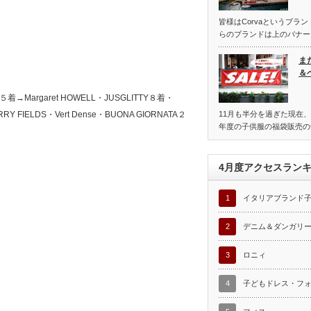
皆様はCorvaというブラ
らのブランドは上のバナー
ま
＆
rgaret HOWELL・JUSGLITTY８着・
RY FIELDS・Vert Dense・BUONA GIORNATA２
11月も半分を過ぎた現在、
年度の子供服の福袋販売の
4月度アクセスラン
1
イタリアブランド
2
デニム＆ダンガリ
3
ロニィ
4
子どもドレス・フ