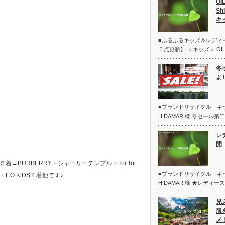
OI
Sh
キ
■ぷるぷるキッズ＆レディ
５点更新】 ＜キッズ＞ OIL
冬
よ
■ブランドリサイクル 
HIDAMARI様 冬セール
レ
開 
BURBERRY・シャーリーテンプル・Toi Toi
■ブランドリサイクル 
・F.O.KiDS４着他です♪
HIDAMARI様 ★レディー
兄
服
メ