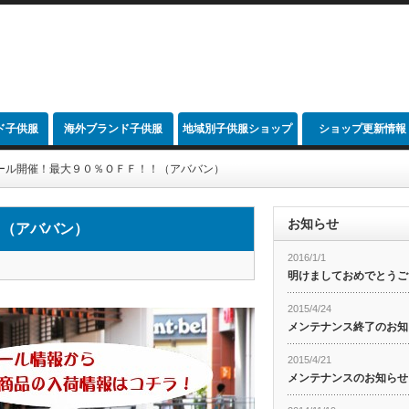
ド子供服
海外ブランド子供服
地域別子供服ショップ
ショップ更新情報
link
ール開催！最大９０％ＯＦＦ！！（アババン）
お知らせ
！（アババン）
2016/1/1
明けましておめでとうご
2015/4/24
メンテナンス終了のお知
2015/4/21
メンテナンスのお知らせ