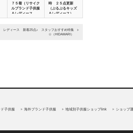
７５着（リサイク
時 ２５点更新
ルブランド子供服
（ぷるぷるキッズ
＆レディース
＆レディース）
ア…
レディース 新着25点♪ スタッフおすすめ特集
☆（HIDAMARI）
ンド子供服
海外ブランド子供服
地域別子供服ショップlink
ショップ