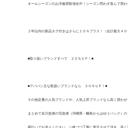
オールシーズンのお洋服買取強化中！シーズン問わず喜んで買わ
２年以内の新品タグ付きはさらに１０％プラス！（合計最大４０
■取り扱いブランドすべて ２０％ＵＰ！■
■アババン主な取扱いブランドなら ３０％ＵＰ！■
その他定番の人気ブランドや、人気上昇ブランドなら高く買わせ
まとめて佐川急便の宅急便（沖縄県・離島からはゆうパック）の
着払いでお送りください。一枚づつ丁寧に査定させて頂き、高く