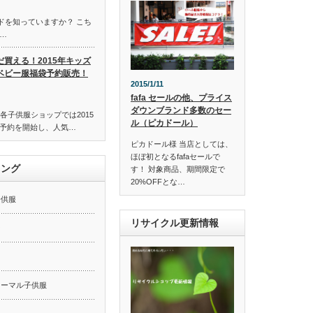
ンドを知っていますか？ こち
…
だ買える！2015年キッズ
ベビー服福袋予約販売！
2015/1/11
fafa セールの他、プライス
ダウンブランド多数のセー
各子供服ショップでは2015
ル（ピカドール）
予約を開始し、人気…
ピカドール様 当店としては、
ほぼ初となるfafaセールで
キング
す！ 対象商品、期間限定で
20%OFFとな…
子供服
リサイクル更新情報
ー
ォーマル子供服