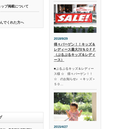
ョップ掲載について
んでくれた方へ
2018/9/29
得々バーゲン！！キッズ＆
レディース最大70％ＯＦＦ
（ぷるぷるキッズ＆レディ
ース）
■ぷるぷるキッズ＆レディー
ス様 ☆ 得々バーゲン！！
☆ のお知らせ♪ ＜キッズ＞
５０…
プ
2015/4/27