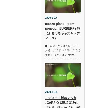
2020-1-17
mezzo piano、pom
ponette、BURBERRY他
（ぷるぷるキッズ＆レデ
ィース）
■ぷるぷるキッズ＆レディー
ス様 【１７日２３時 ２５点
更新】 ＜キッズ＞ mezz…
2020-1-14
レディース新着２５点
♪CARA O CRUZ 313他
（ぷるぷるキッズ＆レデ