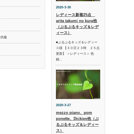
2020-3-30
レディース新着25点
arita takumi no kura他
ド
（ぷるぷるキッズ＆レデ
ィース）
子供服
■ぷるぷるキッズ＆レディー
ス様 【３０日２３時 ２５点
更新】 ＜レディース＞ 色
鍋…
2020-3-27
mezzo piano、pom
ponette、Dickies他（ぷ
るぷるキッズ＆レディー
ス）