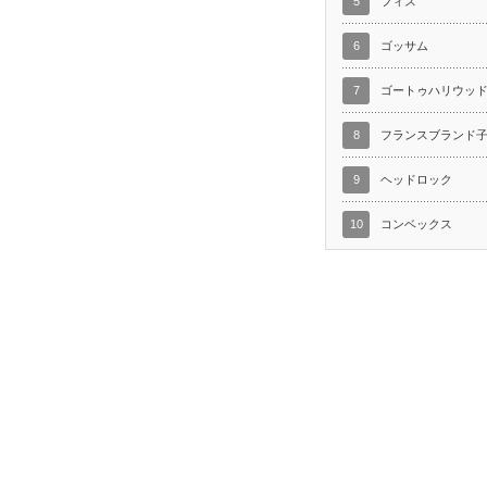
5
フィス
6
ゴッサム
7
ゴートゥハリウッ
8
フランスブランド
9
ヘッドロック
10
コンベックス