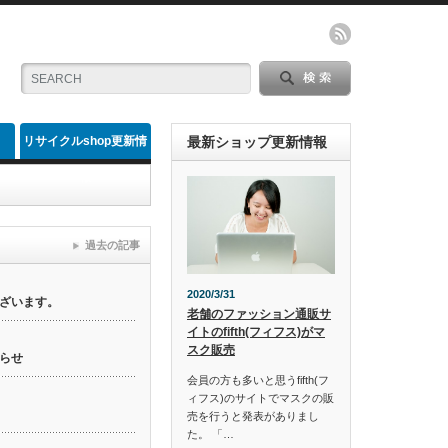
リサイクルshop更新情
最新ショップ更新情報
報
過去の記事
2020/3/31
ざいます。
老舗のファッション通販サ
イトのfifth(フィフス)がマ
スク販売
らせ
会員の方も多いと思うfifth(フ
ィフス)のサイトでマスクの販
売を行うと発表がありまし
た。 「…