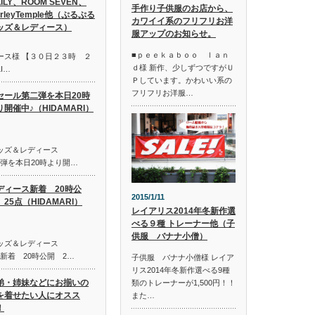
LILY、ROOM SEVEN、
手作り子供服のお店から、
irleyTemple他（ぷるぷる
カワイイ系のフリフリお洋
ッズ＆レディース）
服アップのお知らせ。
■ｐｅｅｋａｂｏｏ ｌａｎ
ース様 【３０日２３時 ２
ｄ様 新作、少しずつですがＵ
I…
Ｐしています。かわいい系の
フリフリお洋服…
セール第二弾を本日20時
り開催中♪（HIDAMARI）
キッズ＆レディース
第二弾を本日20時より開…
ディース新着 20時公
2015/1/11
25点（HIDAMARI）
レイアリス2014年冬新作選
べる９種 トレーナー他（子
供服 バナナ小僧）
キッズ＆レディース
ス新着 20時公開 2…
子供服 バナナ小僧様 レイア
リス2014年冬新作選べる9種
弟・姉妹などにお揃いの
類のトレーナーが1,500円！！
を着せたい人にオスス
また…
！