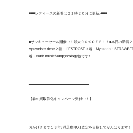
■■■レディースの新着は２１時２０分に更新♪■■■
■サンキューセール開催中！最大９０％ＯＦＦ！！■本日の新着２５着→Ma
Apuweiser riche２着・L’ESTROSE３着・Mystrada・STRAWBER
着・earth music&amp;ecology他です♪
━━━━━━━━━━━━━━━━━━━━━━━━━━━━━
【春の買取強化キャンペーン受付中！】
おかげさまで１３年♪満足度NO.1査定を目指してがんばります！