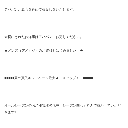
アババンが真心を込めて橋渡しをいたします。
大切にされたお洋服はアババンにお売りください。
★メンズ（アメカジ）のお買取もはじめました！★
■■■■■夏の買取キャンペーン最大４０％アップ！！■■■■■
オールシーズンのお洋服買取強化中！シーズン問わず喜んで買わせていただ
きます♪