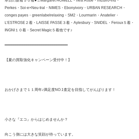
本日の新着５０着●→Margaret HOWELL・nest Robe・mizuiro-ind・
Perkes・Soi-e×Neu-tral・NIMES・Ebonyivory・URBAN RESEARCH・
conges payes・greenlabelrelaxing・SM2・Lourmarin・Anatelier・
L’ESTROSE２着・LAISSE PASSE３着・Aylesbury・SNIDEL・Feroux５着・
INGNI１０着・Secret Magic５着他です♪
━━━━━━━━━━━━━━━━━━━━━━━━━━━━━
【夏の買取強化キャンペーン受付中！】
おかげさまで１１周年♪満足度NO.1査定を目指してがんばります！
小さな『エコ』からはじめませんか？
向こう側には大きな笑顔が待っています。