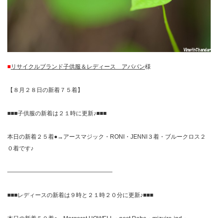
■
リサイクルブランド子供服＆レディース アババン
様
【８月２８日の新着７５着】
■■■子供服の新着は２１時に更新♪■■■
本日の新着２５着●→アースマジック・RONI・JENNI３着・ブルークロス２
０着です♪
——————————————————
■■■レディースの新着は９時と２１時２０分に更新♪■■■