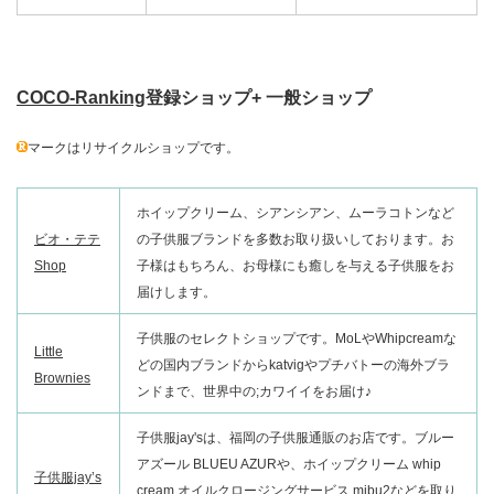
COCO-Ranking
登録ショップ+ 一般ショップ
マークはリサイクルショップです。
ホイップクリーム、シアンシアン、ムーラコトンなど
ビオ・テテ
の子供服ブランドを多数お取り扱いしております。お
Shop
子様はもちろん、お母様にも癒しを与える子供服をお
届けします。
子供服のセレクトショップです。MoLやWhipcreamな
Little
どの国内ブランドからkatvigやプチバトーの海外ブラ
Brownies
ンドまで、世界中の;カワイイをお届け♪
子供服jay'sは、福岡の子供服通販のお店です。ブルー
アズール BLUEU AZURや、ホイップクリーム whip
子供服jay’s
cream オイルクロージングサービス mibu2などを取り