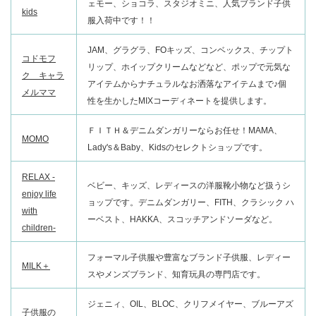
ェモー、ショコラ、スタジオミニ、人気ブランド子供
kids
服入荷中です！！
JAM、グラグラ、FOキッズ、コンベックス、チップト
コドモフ
リップ、ホイップクリームなどなど、ポップで元気な
ク キャラ
アイテムからナチュラルなお洒落なアイテムまで♪個
メルママ
性を生かしたMIXコーディネートを提供します。
ＦＩＴＨ＆デニムダンガリーならお任せ！MAMA、
MOMO
Lady's＆Baby、Kidsのセレクトショップです。
RELAX -
ベビー、キッズ、レディースの洋服靴小物など扱うシ
enjoy life
ョップです。デニムダンガリー、FITH、クラシック ハ
with
ーベスト、HAKKA、スコッチアンドソーダなど。
children-
フォーマル子供服や豊富なブランド子供服、レディー
MILK＋
スやメンズブランド、知育玩具の専門店です。
ジェニィ、OIL、BLOC、クリフメイヤー、ブルーアズ
子供服の