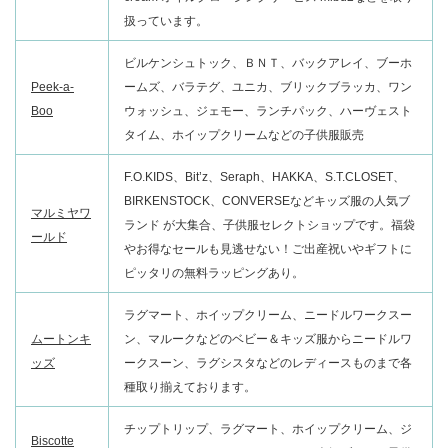
扱っています。
ビルケンシュトック、ＢＮＴ、バックアレイ、ブーホ
Peek-a-
ームズ、バラテグ、ユニカ、ブリックブラッカ、ワン
Boo
ウォッシュ、ジェモー、ランチパック、ハーヴェスト
タイム、ホイップクリームなどの子供服販売
F.O.KIDS、Bit’z、Seraph、HAKKA、S.T.CLOSET、
BIRKENSTOCK、CONVERSEなどキッズ服の人気ブ
マルミヤワ
ランド が大集合、子供服セレクトショップです。福袋
ールド
やお得なセールも見逃せない！ご出産祝いやギフトに
ピッタリの無料ラッピングあり。
ラグマート、ホイップクリーム、ニードルワークスー
ムートンキ
ン、マルークなどのベビー＆キッズ服からニードルワ
ッズ
ークスーン、ラグシスタなどのレディースものまで各
種取り揃えております。
チップトリップ、ラグマート、ホイップクリーム、ジ
Biscotte