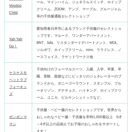
ール、マインハイム、ジェネラルスイッチ、ホイップ
Voodoo
クリーム、ZOOM、アンプ、マーブル、グルージャム
Child
等の子供服通販セレクトショップ
愛知県春日井市にあるブランド子供服のセレクトショ
ップです。マルーク、ワンダーアパートメント、
Yah Yah
BNT、fafa、リスタンダードデパートメント、MOL、
Go！
ソルボワ、ホイップクリーム、nino、ララドレス、ノ
ースフェイス、ラゲッドワークス他
子供向けのフォーマルスーツ、入園、入学、卒業、卒
ケスケスモ
園、受験、面接などにピッタリのジェネレーターのブ
ペットラブ
ランドから、ポニーゴーラウンド、スタンプル、ブル
フォーキッ
ーオリゾン、デナチョス、ハイキング、ホイップクリ
ズ
ーム、ユニカ、ビルケンシュトックなど。
子供服・ベビー服のセレクトショップです。世界から
ボンボンマ
おしゃれなベビー服・子供服を常時1,000着以上 0才
マン
～4才以上の品揃えでお子様のおしゃれをサポートし
ます！