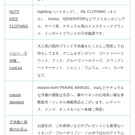
NUTS
highking（ハイキング）、OIL CLOTHING（オイ
KIDS
ル）、Hurley、GENERATORなどアメリカンカジュア
CLOTHING
ル、サーフ系、ナチュラル系のドメスティックブラン
ド、インポートブランドの子供服屋です。
大人気の国内ブランド子供服をたくさんご用意してお
ベビー・子
待ちしてます。デニム＆ダンガリー、ゴートゥーハリ
供服
ウッド、フィス、グルーヴィーカラーズ、スワップミ
LeaLea
ートマーケット、ジェニィ、ワムワム、バハ、スパナ
など。
mizuiro-indやTRAVAIL MANUEL、inaなどナチュラル
natural
な洋服の通販は当店へ。麻やリネンの心地良い服を多
standard
数販売！リンネル掲載商品もございます。レディー
ス、メンズ、キッズ＆ベビー各種ご用意♪
子供服と雑
お誕生日、ご出産祝いなどのプレゼントにも最適なハ
貨のお店ム
イキング・ブルーオリゾン・ソルボワほかのアイテム