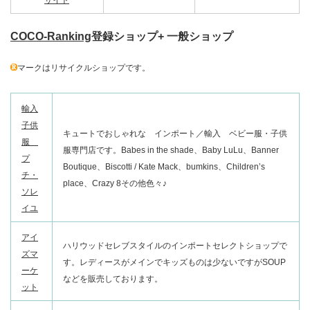
COCO-Ranking
登録ショップ+ 一般ショップ
マークはリサイクルショップです。
輸入
子供
キュートでおしゃれな インポート／輸入 ベビー服・子供
服
服専門店です。Babes in the shade、Baby LuLu、Banner
プ
Boutique、Biscotti / Kate Mack、bumkins、Children’s
チ・
place、Crazy 8その他色々♪
ソレ
イユ
アイ
ハリウッドセレブスタイルのインポートセレクトショップで
ズマ
す。レディースがメインでキッズものは少ないですがSOUP
ーケ
などを販売しております。
ット