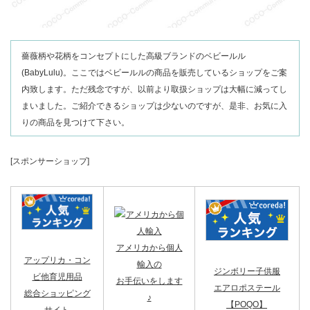
薔薇柄や花柄をコンセプトにした高級ブランドのベビールル
(BabyLulu)。ここではベビールルの商品を販売しているショップをご案
内致します。ただ残念ですが、以前より取扱ショップは大幅に減ってし
まいました。ご紹介できるショップは少ないのですが、是非、お気に入
りの商品を見つけて下さい。
[スポンサーショップ]
アメリカから個人
アップリカ・コン
輸入の
ジンボリー子供服
ビ他育児用品
お手伝いをします
エアロポステール
総合ショッピング
♪
【POQO】
サイト