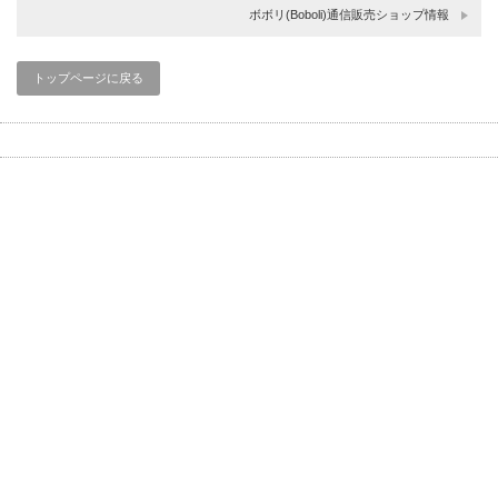
ボボリ(Boboli)通信販売ショップ情報
トップページに戻る