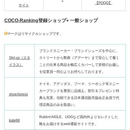
♪
【POQO】
サイト
COCO-Ranking
登録ショップ+ 一般ショップ
マークはリサイクルショップです。
ブランドスニーカー・ブランドシューズを中心に、
Styl-us（スタ
ストリートから艶夜（アデーヤ）まで安心して履く
イラス）
ことの出来る商品を幅広くカバーして皆様のお越し
を従業員一同心よりお待ちしております。
ナイキ、アディダス、プーマ、リーボック等スニー
カーブランドを豊富に品揃え。割引＆プレゼント特
shoeXpress
典も充実。信頼できる日本通信販売協会正会員で代
理店商品のみを取扱い。
RubbやAIGLE、UGGなど国内外よりセレクトした
kate88
靴をお届けするweb通販サイトです。