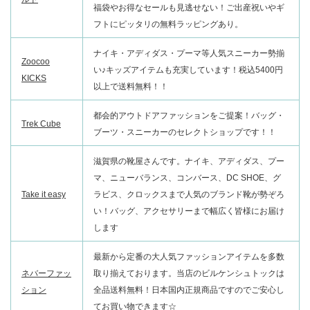
福袋やお得なセールも見逃せない！ご出産祝いやギ
フトにピッタリの無料ラッピングあり。
ナイキ・アディダス・プーマ等人気スニーカー勢揃
Zoocoo
い♪キッズアイテムも充実しています！税込5400円
KICKS
以上で送料無料！！
都会的アウトドアファッションをご提案！バッグ・
Trek Cube
ブーツ・スニーカーのセレクトショップです！！
滋賀県の靴屋さんです。ナイキ、アディダス、プー
マ、ニューバランス、コンバース、DC SHOE、グ
Take it easy
ラビス、クロックスまで人気のブランド靴が勢ぞろ
い！バッグ、アクセサリーまで幅広く皆様にお届け
します
最新から定番の大人気ファッションアイテムを多数
ネバーファッ
取り揃えております。当店のビルケンシュトックは
ション
全品送料無料！日本国内正規商品ですのでご安心し
てお買い物できます☆