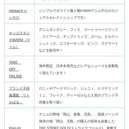
cansasキャ
シンプルでカワイイ服と靴k’storeデニム中心のカジ
ンサス
ュアルセレクトショップです♪
デニムダンガリー、フィス、ゴートゥーハリウッド
キッズスタジ
、ストアーズ、チップトリップ、ズーム、ビルケン
オMARM（マ
シュトック、エフオーキッズ、ビッツ、ラグマート
ァム）
などを販売中！
TAKE
海外限定、日本未発売などレアなシューズを多数取
OFF
り揃えています！
ONLINE
ブランド子供
ロニィやアースマジック、ジェニィ、ヒステリック
服通販「リト
ミニ、フレイク、ディーゼルなど人気のブランド子
ルぱる」
供服を取り扱い
デニムの聖地「岡山、倉敷、児島」、国産ジーンズ
発祥の地「岡山、児島」の職人の技術を結集した
Klax-on
THE STRIKE GOLD(ストライクゴールド)、倉敷天