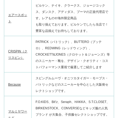
ビルケン、ナイキ、クラークス、ジョージコック
ス、ダンスク、アディダス、プーマの正規代理店で
エアースポッ
す。レアものや海外限定商品
ト
も取り揃えております。ビルケンでしたら当店で！
豊富な品揃えでお待ちしております。
PATRICK（パトリック）、BUTTERO（ブッテ
ロ）、REDWING（レッドウィング）、
CRISPIN（ク
CROCKETT&JONES（クロケット＆ジョーンズ）等
リスピン）
のスニーカー・靴を、デザイン・クオリティ・コス
トパフォーマンス重視で厳選してご紹介します
スピングルムーヴ・オニツカタイガー・モーブス・
Because
パトリックなどのスニーカーを中心とした大阪発セ
レクトショップです。
F.O.KIDS、Bit’z、Seraph、HAKKA、S.T.CLOSET、
BIRKENSTOCK、CONVERSEなどキッズ服の人気
マルミヤワー
ブランド が大集合、子供服セレクトショップです。
ルド