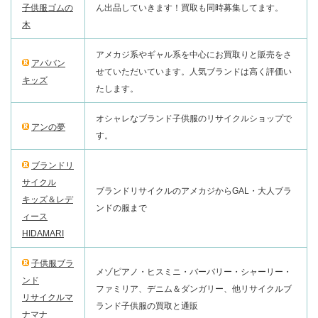
子供服ゴムの
ん出品していきます！買取も同時募集してます。
木
アメカジ系やギャル系を中心にお買取りと販売をさ
アババン
せていただいています。人気ブランドは高く評価い
キッズ
たします。
オシャレなブランド子供服のリサイクルショップで
アンの夢
す。
ブランドリ
サイクル
ブランドリサイクルのアメカジからGAL・大人ブラ
キッズ＆レデ
ンドの服まで
ィース
HIDAMARI
子供服ブラ
メゾピアノ・ヒスミニ・バーバリー・シャーリー・
ンド
ファミリア、デニム＆ダンガリー、他リサイクルブ
リサイクルマ
ランド子供服の買取と通販
ナマナ