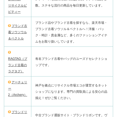
リサイクルビ
数。ステキな流行の商品を毎日更新しています。
ビティー
ブランド品やブランド古着を探すなら、楽天市場・
ブランド古
ブランド古着ソウソル＆ベクトルへ！洋服・バッ
着ソウソウル
ク・時計・貴金属など、多くのファッションアイテ
＆ベクトル
ムをお取り扱いしています。
RAGTAG（ブ
有名ブランド古着やバッグのユーズドセレクトショ
ランド古着の
ップです。
ラグタグ）
アーチェリ
神戸を拠点にリサイクル市場エコが運営するネット
ー
ショップになります。専門の買取員による安心の品
2（Archery）
揃え！ぜひご覧ください。
ブランドリ
中古ブランド通販サイト・ブランドリボンです。ヴ