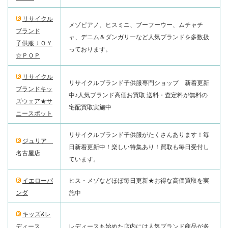
リサイクル
メゾピアノ、ヒスミニ、ブーフーウー、ムチャチ
ブランド
ャ、デニム＆ダンガリーなど人気ブランドを多数扱
子供服ＪＯＹ
っております。
☆ＰＯＰ
リサイクル
リサイクルブランド子供服専門ショップ 新着更新
ブランドキッ
中♪人気ブランド高価お買取 送料・査定料が無料の
ズウェア★サ
宅配買取実施中
ニースポット
リサイクルブランド子供服がたくさんあります！毎
ジュリア
日新着更新中！楽しい特集あり！買取も毎日受付し
名古屋店
ています。
イエローパ
ヒス・メゾなどほぼ毎日更新★お得な高価買取を実
ンダ
施中
キッズ&レ
ディース
レディースも始めた店内には人気ブランド商品が多