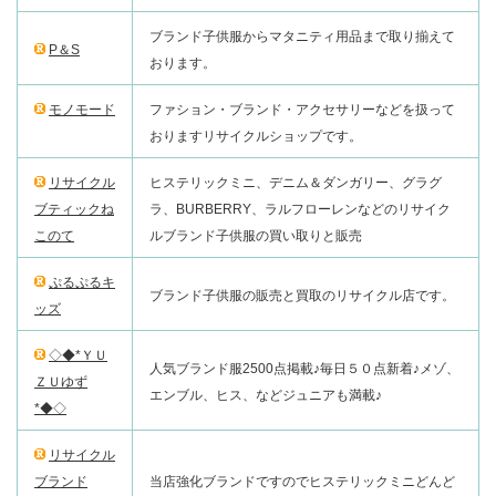
ブランド子供服からマタニティ用品まで取り揃えて
P＆S
おります。
モノモード
ファション・ブランド・アクセサリーなどを扱って
おりますリサイクルショップです。
リサイクル
ヒステリックミニ、デニム＆ダンガリー、グラグ
ブティックね
ラ、BURBERRY、ラルフローレンなどのリサイク
このて
ルブランド子供服の買い取りと販売
ぷるぷるキ
ブランド子供服の販売と買取のリサイクル店です。
ッズ
◇◆*ＹＵ
人気ブランド服2500点掲載♪毎日５０点新着♪メゾ、
ＺＵゆず
エンブル、ヒス、などジュニアも満載♪
*◆◇
リサイクル
ブランド
当店強化ブランドですのでヒステリックミニどんど