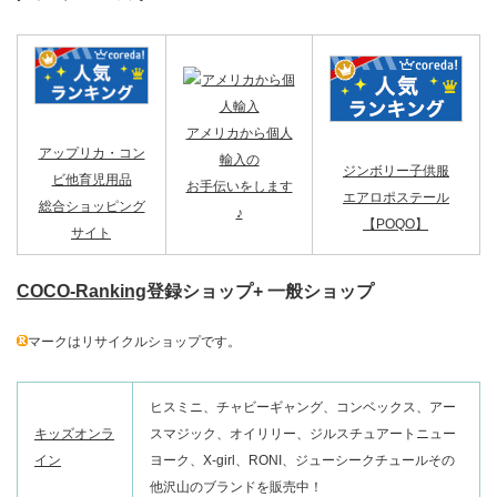
アメリカから個人
アップリカ・コン
輸入の
ジンボリー子供服
ビ他育児用品
お手伝いをします
エアロポステール
総合ショッピング
♪
【POQO】
サイト
COCO-Ranking
登録ショップ+ 一般ショップ
マークはリサイクルショップです。
ヒスミニ、チャビーギャング、コンベックス、アー
キッズオンラ
スマジック、オイリリー、ジルスチュアートニュー
イン
ヨーク、X-girl、RONI、ジューシークチュールその
他沢山のブランドを販売中！