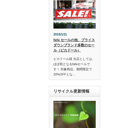
2015/1/11
fafa セールの他、プライス
ダウンブランド多数のセー
ル（ピカドール）
ピカドール様 当店としては、
ほぼ初となるfafaセールで
す！ 対象商品、期間限定で
20%OFFとな…
リサイクル更新情報