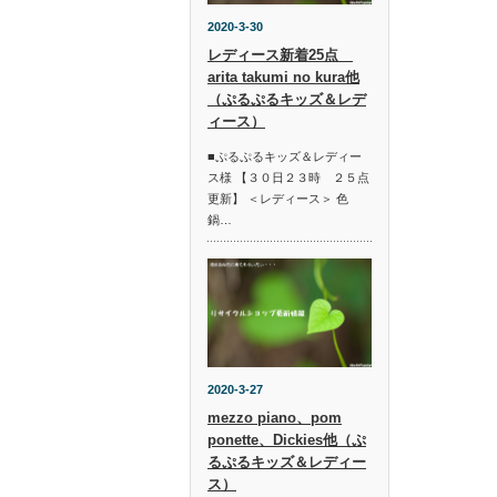
2020-3-30
レディース新着25点
arita takumi no kura他
（ぷるぷるキッズ＆レデ
ィース）
■ぷるぷるキッズ＆レディー
ス様 【３０日２３時 ２５点
更新】 ＜レディース＞ 色
鍋…
2020-3-27
mezzo piano、pom
ponette、Dickies他（ぷ
るぷるキッズ＆レディー
ス）