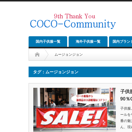
国内子供服一覧
海外子供服一覧
国内ブラン
ムージョンジョン
タグ：ムージョンジョン
子供
90％
子供服
ールを
番の魅
ん、現