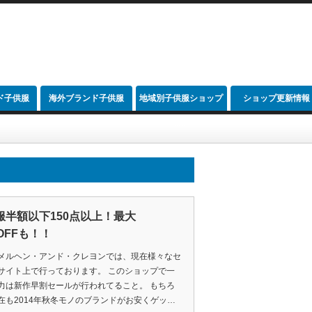
ド子供服
海外ブランド子供服
地域別子供服ショップ
ショップ更新情報
link
服半額以下150点以上！最大
OFFも！！
メルヘン・アンド・クレヨンでは、現在様々なセ
サイト上で行っております。 このショップで一
力は新作早割セールが行われてること。 もちろ
在も2014年秋冬モノのブランドがお安くゲッ…