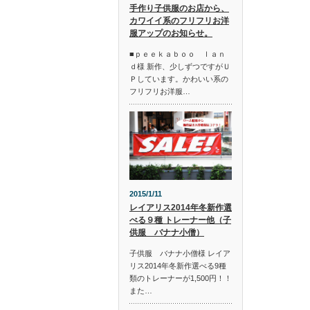
手作り子供服のお店から、
カワイイ系のフリフリお洋
服アップのお知らせ。
■ｐｅｅｋａｂｏｏ ｌａｎ
ｄ様 新作、少しずつですがＵ
Ｐしています。かわいい系の
フリフリお洋服…
2015/1/11
レイアリス2014年冬新作選
べる９種 トレーナー他（子
供服 バナナ小僧）
子供服 バナナ小僧様 レイア
リス2014年冬新作選べる9種
類のトレーナーが1,500円！！
また…