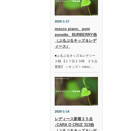
2020-1-17
mezzo piano、pom
ponette、BURBERRY他
（ぷるぷるキッズ＆レデ
ィース）
■ぷるぷるキッズ＆レディー
ス様 【１７日２３時 ２５点
更新】 ＜キッズ＞ mezz…
2020-1-14
レディース新着２５点
♪CARA O CRUZ 313他
（ぷるぷるキッズ＆レデ