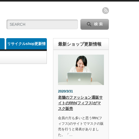
リサイクルshop更新情
最新ショップ更新情報
報
2020/3/31
老舗のファッション通販サ
イトのfifth(フィフス)がマ
スク販売
会員の方も多いと思うfifth(フ
ィフス)のサイトでマスクの販
売を行うと発表がありまし
た。 「…