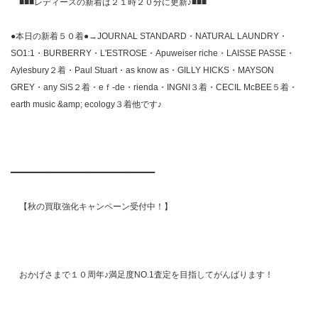
■■■レディースの新着は２１時２０分に更新♪■■■
●本日の新着５０着●→JOURNAL STANDARD・NATURAL LAUNDRY・
SO1:1・BURBERRY・L'ESTROSE・Apuweiser riche・LAISSE PASSE・
Aylesbury２着・Paul Stuart・as know as・GILLY HICKS・MAYSON
GREY・any SiS２着・eｆ-de・rienda・INGNI３着・CECIL McBEE５着・
earth music &amp; ecology３着他です♪
━━━━━━━━━━━━━━━━━━━━━━━━━━━━━
【秋の買取強化キャンペーン受付中！】
おかげさまで１０周年♪満足度NO.1査定を目指してがんばります！