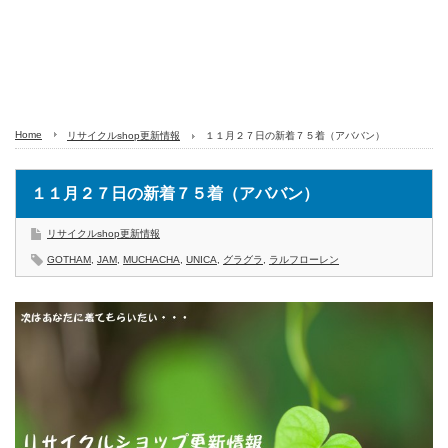
Home
リサイクルshop更新情報
１１月２７日の新着７５着（アババン）
１１月２７日の新着７５着（アババン）
リサイクルshop更新情報
GOTHAM
,
JAM
,
MUCHACHA
,
UNICA
,
グラグラ
,
ラルフローレン