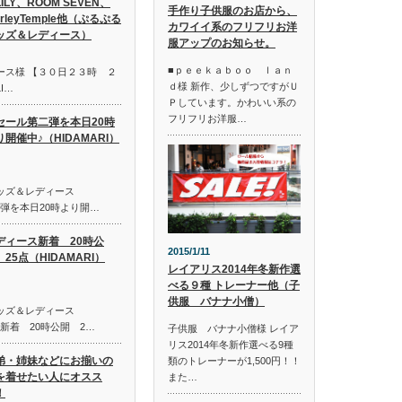
LILY、ROOM SEVEN、
手作り子供服のお店から、
irleyTemple他（ぷるぷる
カワイイ系のフリフリお洋
ッズ＆レディース）
服アップのお知らせ。
■ｐｅｅｋａｂｏｏ ｌａｎ
ース様 【３０日２３時 ２
ｄ様 新作、少しずつですがＵ
I…
Ｐしています。かわいい系の
フリフリお洋服…
セール第二弾を本日20時
り開催中♪（HIDAMARI）
キッズ＆レディース
第二弾を本日20時より開…
ディース新着 20時公
2015/1/11
25点（HIDAMARI）
レイアリス2014年冬新作選
べる９種 トレーナー他（子
供服 バナナ小僧）
キッズ＆レディース
ス新着 20時公開 2…
子供服 バナナ小僧様 レイア
リス2014年冬新作選べる9種
弟・姉妹などにお揃いの
類のトレーナーが1,500円！！
を着せたい人にオスス
また…
！