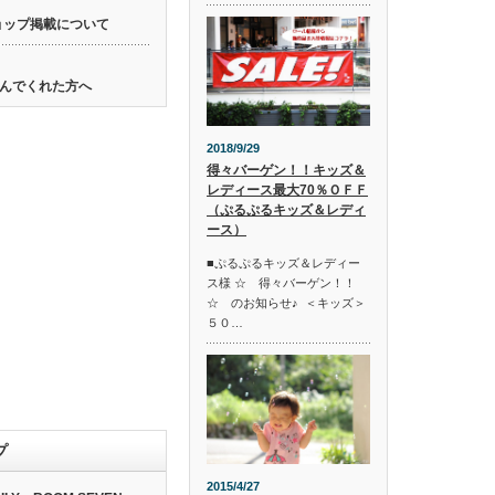
ョップ掲載について
んでくれた方へ
2018/9/29
得々バーゲン！！キッズ＆
レディース最大70％ＯＦＦ
（ぷるぷるキッズ＆レディ
ース）
■ぷるぷるキッズ＆レディー
ス様 ☆ 得々バーゲン！！
☆ のお知らせ♪ ＜キッズ＞
５０…
プ
2015/4/27