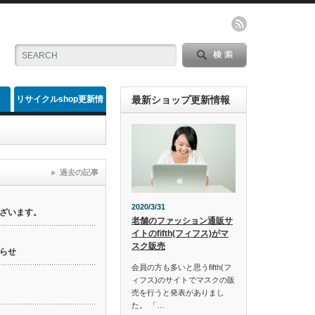
リサイクルshop更新情
最新ショップ更新情報
報
過去の記事
2020/3/31
ざいます。
老舗のファッション通販サ
イトのfifth(フィフス)がマ
スク販売
らせ
会員の方も多いと思うfifth(フ
ィフス)のサイトでマスクの販
売を行うと発表がありまし
た。 「…