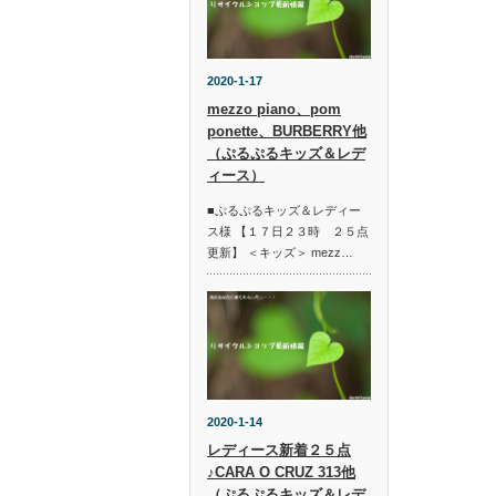
2020-1-17
mezzo piano、pom
ponette、BURBERRY他
（ぷるぷるキッズ＆レデ
ィース）
■ぷるぷるキッズ＆レディー
ス様 【１７日２３時 ２５点
更新】 ＜キッズ＞ mezz…
2020-1-14
レディース新着２５点
♪CARA O CRUZ 313他
（ぷるぷるキッズ＆レデ