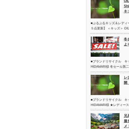
OI
Sh
キ
■ぷるぷるキッズ＆レディ
５点更新】 ＜キッズ＞ OIL
冬
よ
■ブランドリサイクル 
HIDAMARI様 冬セール
レ
開 
■ブランドリサイクル 
HIDAMARI様 ★レディー
兄
服
メ