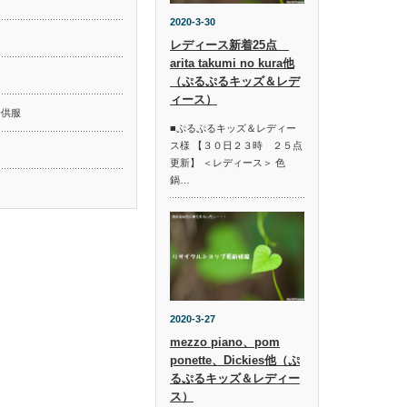
2020-3-30
レディース新着25点
arita takumi no kura他
ド
（ぷるぷるキッズ＆レデ
ィース）
子供服
■ぷるぷるキッズ＆レディー
ス様 【３０日２３時 ２５点
更新】 ＜レディース＞ 色
鍋…
2020-3-27
mezzo piano、pom
ponette、Dickies他（ぷ
るぷるキッズ＆レディー
ス）