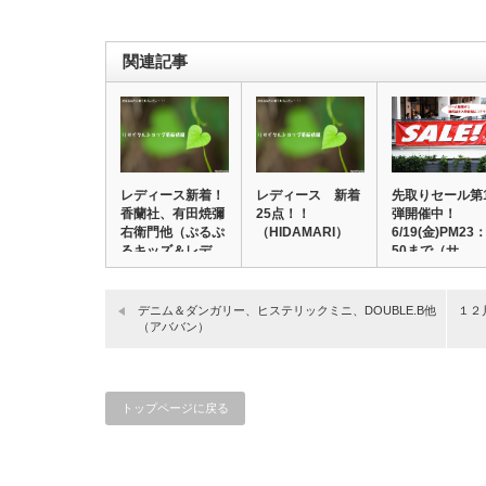
関連記事
レディース新着！
レディース 新着
先取りセール第
香蘭社、有田焼彌
25点！！
弾開催中！
右衛門他（ぷるぷ
（HIDAMARI）
6/19(金)PM23
るキッズ＆レデ
50まで（サ…
ィ…
デニム＆ダンガリー、ヒステリックミニ、DOUBLE.B他
１２
（アババン）
トップページに戻る