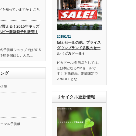
ンドを知っていますか？ こち
…
だ買える！2015年キッズ
ベビー服福袋予約販売！
2015/1/11
fafa セールの他、プライス
ダウンブランド多数のセー
各子供服ショップでは2015
ル（ピカドール）
予約を開始し、人気…
ピカドール様 当店としては、
ほぼ初となるfafaセールで
キング
す！ 対象商品、期間限定で
20%OFFとな…
子供服
リサイクル更新情報
ー
ォーマル子供服