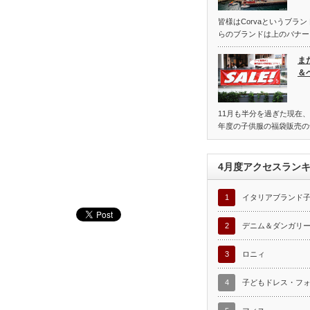
皆様はCorvaというブラ
らのブランドは上のバナー
ま
＆
11月も半分を過ぎた現在、
年度の子供服の福袋販売の
4月度アクセスラン
1
イタリアブランド
2
デニム＆ダンガリ
3
ロニィ
4
子どもドレス・フ