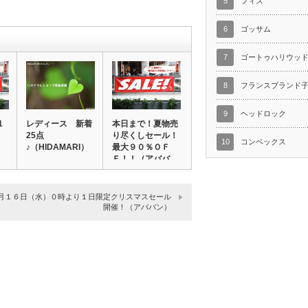
5
フィス
6
ゴッサム
7
ゴートゥハリウッ
8
フランスブランド
9
ヘッドロック
1
レディース 新着
本日まで！夏物売
25点
り尽くしセール！
10
コンベックス
：
♪（HIDAMARI）
最大９０％ＯＦ
Ｆ！！（アババ
ン）…
月１６日（水）０時より１日限定クリスマスセール
開催！（アババン）